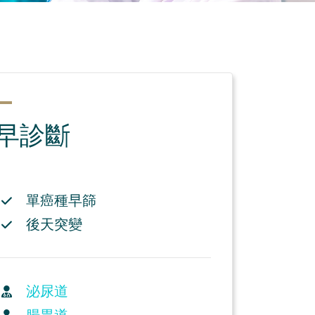
早診斷
單癌種早篩
後天突變
泌尿道
腸胃道