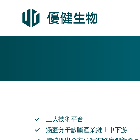
跳
轉
至
內
容
三大技術平台
涵蓋分子診斷產業鏈上中下游