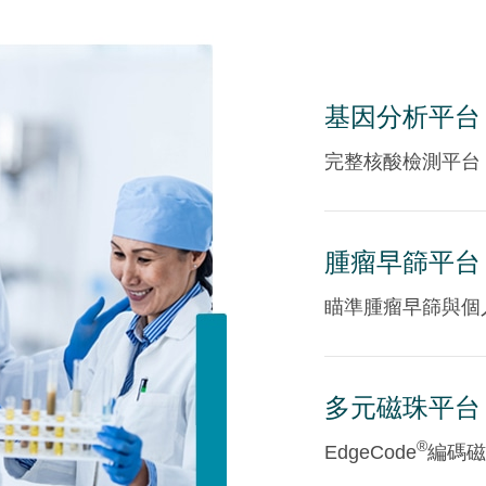
基因分析平台
完整核酸檢測平台
腫瘤早篩平台
瞄準腫瘤早篩與個
多元磁珠平台
®
EdgeCode
編碼磁