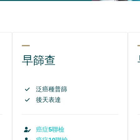
早篩查
泛癌種普篩
後天表達
癌症5聯檢
癌症10聯檢