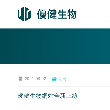
跳
轉
至
內
容
文
2021-08-02
文
新聞
章
章
已
類
發
別:
優健生物網站全新上線
表：