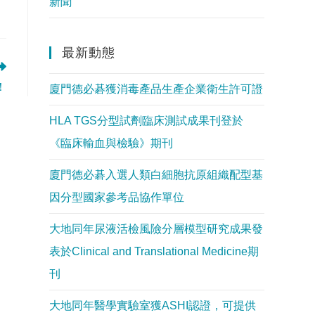
新聞
最新動態
！
廈門德必碁獲消毒產品生產企業衛生許可證
HLA TGS分型試劑臨床測試成果刊登於
《臨床輸血與檢驗》期刊
廈門德必碁入選人類白細胞抗原組織配型基
因分型國家參考品協作單位
大地同年尿液活檢風險分層模型研究成果發
表於Clinical and Translational Medicine期
刊
大地同年醫學實驗室獲ASHI認證，可提供